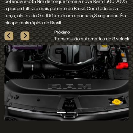
0 2025
Uma moderna transmissão automática de 8 velocidades,
sa
com trocas rápidas e imperceptíveis, está acoplada ao no
s. É a
motor Hurricane 6. Além de entregar muita performance
quando necessário, ela contribui para a redução do
consumo de combustível.
Previous
Next