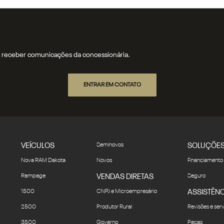
receber comunicações da concessionária.
ENTRAR EM CONTATO
VEÍCULOS
Seminovos
SOLUÇÕE
Nova RAM Dakota
Novos
Financiamento
Rampage
VENDAS DIRETAS
Seguro
1500
CNPJ e Microempresário
ASSISTÊNC
2500
Produtor Rural
Revisões e ser
3500
Governo
Peças