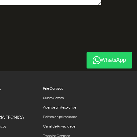
WhatsApp
S
Fale Conosco
Quem Somos
Agende um test-drive
IA TÉCNICA
Política de privacidade
viços
Canal de Privacidade
Trabalhe Conosco