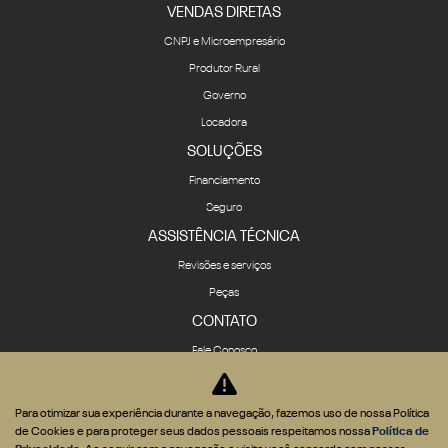
VENDAS DIRETAS
CNPJ e Microempresário
Produtor Rural
Governo
Locadora
SOLUÇÕES
Financiamento
Seguro
ASSISTÊNCIA TÉCNICA
Revisões e serviços
Peças
CONTATO
Fale Conosco
Quem Somos
Agende um test-drive
Para otimizar sua experiência durante a navegação, fazemos uso de nossa Política
Política de privacidade
de Cookies e para proteger seus dados pessoais respeitamos nossa
Política de