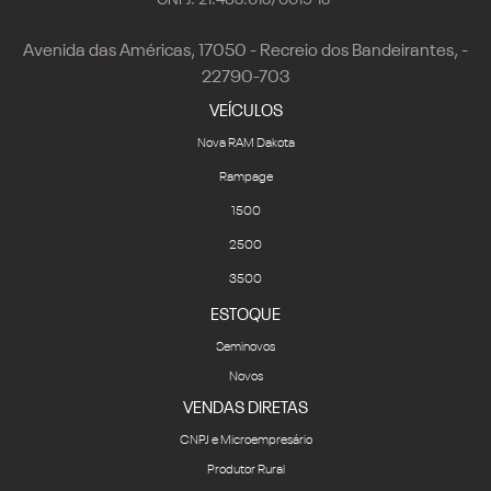
CNPJ: 21.483.615/0019-15
Avenida das Américas, 17050 - Recreio dos Bandeirantes, -
22790-703
VEÍCULOS
Nova RAM Dakota
Rampage
1500
2500
3500
ESTOQUE
Seminovos
Novos
VENDAS DIRETAS
CNPJ e Microempresário
Produtor Rural