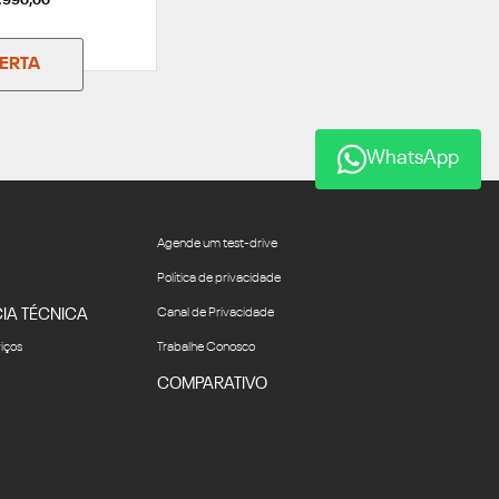
9.990,00
FERTA
WhatsApp
Agende um test-drive
Política de privacidade
IA TÉCNICA
Canal de Privacidade
viços
Trabalhe Conosco
COMPARATIVO