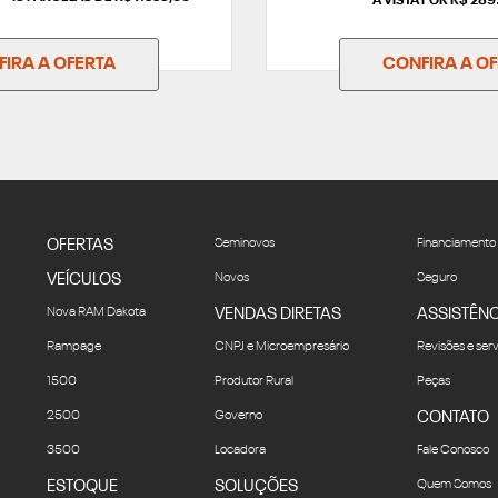
À VISTA POR R$ 28
IRA A OFERTA
CONFIRA A O
OFERTAS
Seminovos
Financiamento
VEÍCULOS
Novos
Seguro
Nova RAM Dakota
VENDAS DIRETAS
ASSISTÊNC
Rampage
CNPJ e Microempresário
Revisões e ser
1500
Produtor Rural
Peças
2500
Governo
CONTATO
3500
Locadora
Fale Conosco
ESTOQUE
SOLUÇÕES
Quem Somos