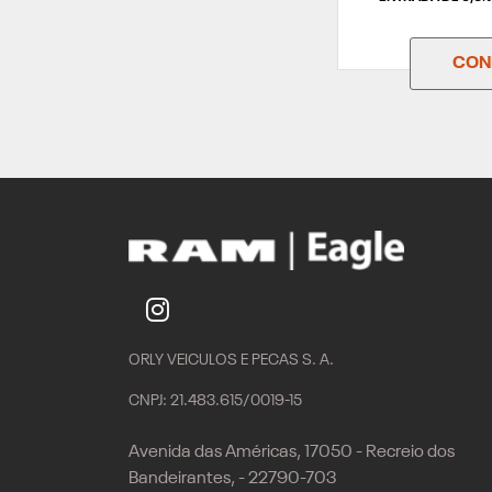
CONF
ORLY VEICULOS E PECAS S. A.
CNPJ: 21.483.615/0019-15
Avenida das Américas, 17050 - Recreio dos
Bandeirantes, - 22790-703