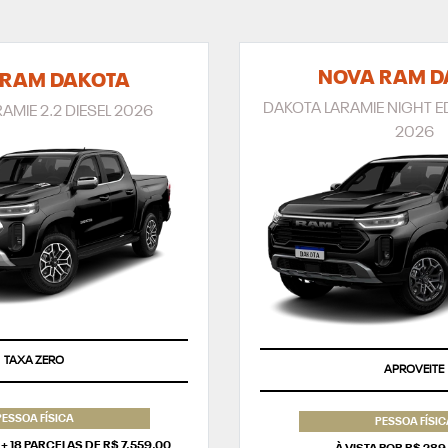
NOVA RAM D
 RAM DAKOTA
DAKOTA LARAMIE NIGHT ED
AMIE 2.2 DIESEL 2026
2026
TAXA ZERO
APROVEITE
PESSOA FÍSICA
PESSOA FÍSIC
+ 18 PARCELAS DE R$ 7.559,00