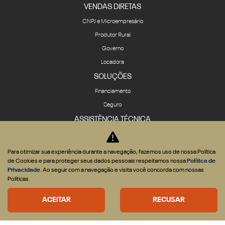
VENDAS DIRETAS
CNPJ e Microempresário
Produtor Rural
Governo
Locadora
SOLUÇÕES
Financiamento
Seguro
ASSISTÊNCIA TÉCNICA
Revisões e serviços
Peças
Para otimizar sua experiência durante a navegação, fazemos uso de nossa Política
de Cookies e para proteger seus dados pessoais respeitamos nossa
Política de
CONTATO
Privacidade
. Ao seguir com a navegação e visita você concorda com nossas
Fale Conosco
Políticas.
Quem Somos
ACEITAR
RECUSAR
Agende um test-drive
Política de privacidade