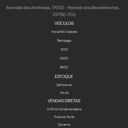
Avenida das Américas, 17050 - Recreio dos Bandeirantes, -
22790-703
VEÍCULOS
Nova RAM Dakota
Rampage
1500
2500
3500
ESTOQUE
Seminovos
Novos
VENDAS DIRETAS
CNPJ e Microempresário
Produtor Rural
Governo