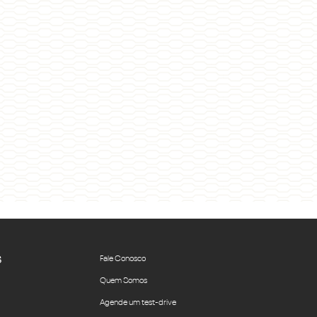
S
Fale Conosco
Quem Somos
Agende um test-drive