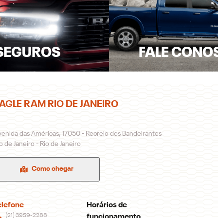
SEGUROS
FALE CONO
AGLE RAM RIO DE JANEIRO
enida das Américas, 17050 - Recreio dos Bandeirantes
o de Janeiro - Rio de Janeiro
Como chegar
elefone
Horários de
(21) 3959-2288
funcionamento