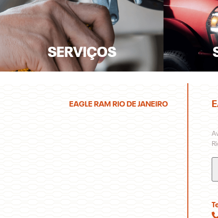
SERVIÇOS
E
EAGLE RAM RIO DE JANEIRO
Av
Ri
T