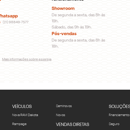
Showroom
De segunda a sexta, das 8h às
hatsapp
19h.
(21) 98849-7577
Sábado, das 9h às 19h.
Pós-vendas
De segunda a sexta, das 8h às
18h.
Mais informações sobre essa loja
VEÍCULOS
Seminovos
SOLUÇÕE
Nova RAM Dakota
Novos
Financiamento
Rampage
VENDAS DIRETAS
Seguro