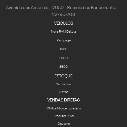
Avenida das Américas, 17050 - Recreio dos Bandeirantes, -
22790-703
VEÍCULOS
Nova RAM Dakota
Rampage
1500
2500
3500
ESTOQUE
Seminovos
Novos
VENDAS DIRETAS
CNPJ e Microempresário
Produtor Rural
Governo