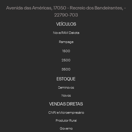
Avenida das Américas, 17050 - Recreio dos Bandeirantes, -
22790-703
VEÍCULOS
Nova RAM Dakota
Rampage
1500
2500
3500
ESTOQUE
Seminovos
Novos
VENDAS DIRETAS
CNPJ e Microempresário
Produtor Rural
Governo