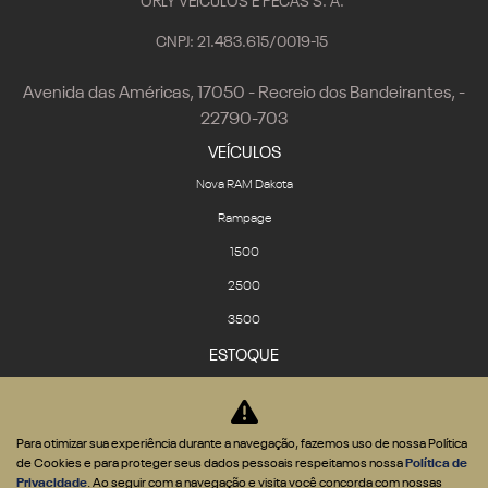
ORLY VEICULOS E PECAS S. A.
CNPJ: 21.483.615/0019-15
Avenida das Américas, 17050 - Recreio dos Bandeirantes, -
22790-703
VEÍCULOS
Nova RAM Dakota
Rampage
1500
2500
3500
ESTOQUE
Seminovos
Novos
Para otimizar sua experiência durante a navegação, fazemos uso de nossa Política
VENDAS DIRETAS
de Cookies e para proteger seus dados pessoais respeitamos nossa
Política de
CNPJ e Microempresário
Privacidade
. Ao seguir com a navegação e visita você concorda com nossas