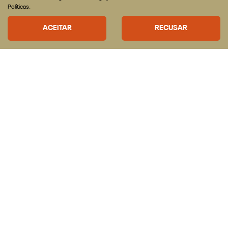
Políticas.
Produtor Rural
Governo
ACEITAR
RECUSAR
Locadora
SOLUÇÕES
Financiamento
Seguro
ASSISTÊNCIA TÉCNICA
Revisões e serviços
Peças
CONTATO
Fale Conosco
Quem Somos
Agende um test-drive
Política de privacidade
Canal de Privacidade
Trabalhe Conosco