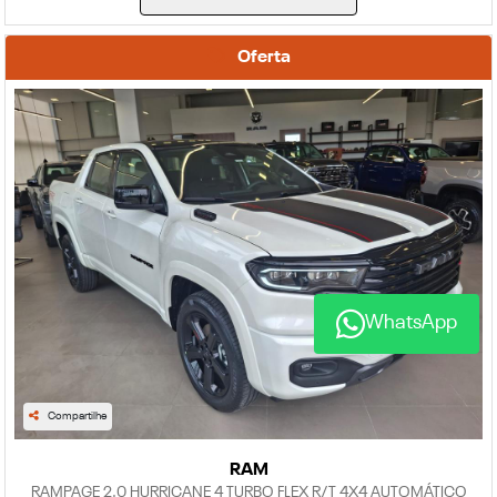
Oferta
WhatsApp
Compartilhe
RAM
RAMPAGE 2.0 HURRICANE 4 TURBO FLEX R/T 4X4 AUTOMÁTICO