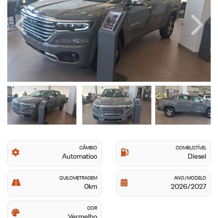
Previous
Next
CÂMBIO
COMBUSTÍVEL
Automatico
Diesel
QUILOMETRAGEM
ANO/MODELO
0km
2026/2027
COR
Vermelho